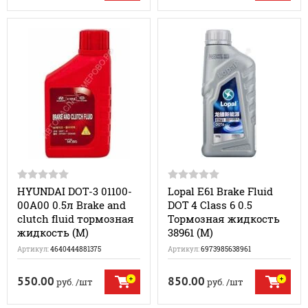
HYUNDAI DOT-3 01100-
Lopal E61 Brake Fluid
00A00 0.5л Brake and
DOT 4 Class 6 0.5
clutch fluid тормозная
Тормозная жидкость
жидкость (M)
38961 (M)
Артикул:
4640444881375
Артикул:
6973985638961
550.00
850.00
руб.
/шт
руб.
/шт