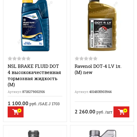
NSL BRAKE FLUID DOT
Ravenol DOT-4 LV 1л.
4 высококачественная
(M) new
тормозная жидкость
(M)
Артикул:
8718279002916
Артикул:
4014835903944
1 100.00
руб.
/SAE J 1703
2 260.00
руб.
/шт