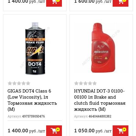
1 400.00
1 600.00
руб.
/шт
руб.
/шт
GIGAS DOT4 Class 6
HYUNDAI DOT-3 01100-
(Low Viscosity), 1л
00100 1л Brake and
Тормозная жидкость
clutch fluid тормозная
(M)
жидкость (M)
Артикул:
4975759050476
Артикул:
4640444881382
1 400.00
1 050.00
руб.
/шт
руб.
/шт