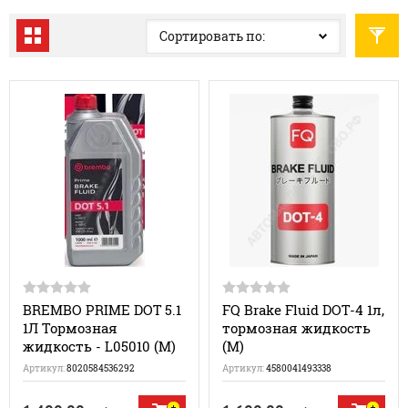
Сортировать по:
BREMBO PRIME DOT 5.1
FQ Brake Fluid DOT-4 1л,
1Л Тормозная
тормозная жидкость
жидкость - L05010 (M)
(M)
Артикул:
8020584536292
Артикул:
4580041493338