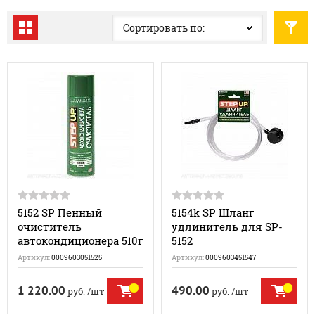
Сортировать по:
5152 SP Пенный
5154k SP Шланг
очиститель
удлинитель для SP-
автокондиционера 510г
5152
Артикул:
0009603051525
Артикул:
0009603451547
1 220.00
490.00
руб.
/шт
руб.
/шт