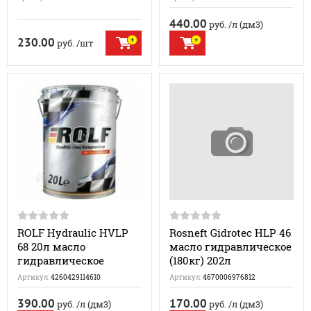
440.00
руб.
/л (дм3)
230.00
руб.
/шт
ROLF Hydraulic HVLP
Rosneft Gidrotec HLP 46
68 20л масло
масло гидравлическое
гидравлическое
(180кг) 202л
Артикул:
4260429114610
Артикул:
4670006976812
390.00
170.00
руб.
/л (дм3)
руб.
/л (дм3)