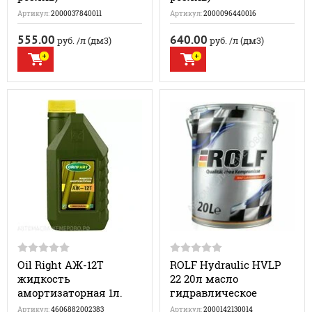
Артикул:
2000037840011
Артикул:
2000096440016
555.00
640.00
руб.
/л (дм3)
руб.
/л (дм3)
Oil Right АЖ-12Т
ROLF Hydraulic HVLP
жидкость
22 20л масло
амортизаторная 1л.
гидравлическое
Артикул:
4606882002383
Артикул:
2000142130014