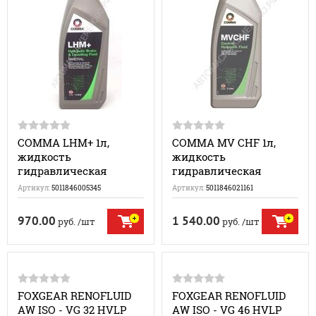
COMMA LHM+ 1л,
COMMA MV CHF 1л,
жидкость
жидкость
гидравлическая
гидравлическая
Артикул:
5011846005345
Артикул:
5011846021161
970.00
1 540.00
руб.
/шт
руб.
/шт
FOXGEAR RENOFLUID
FOXGEAR RENOFLUID
AW ISO - VG 32 HVLP
AW ISO - VG 46 HVLP