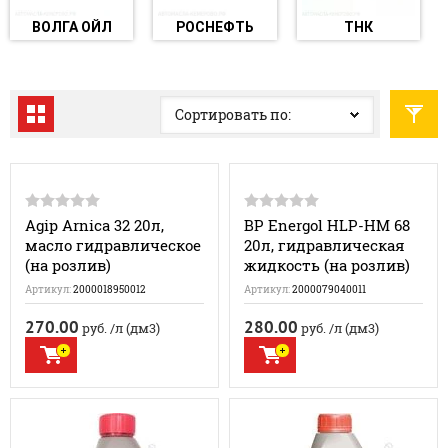
ВОЛГА ОЙЛ
РОСНЕФТЬ
ТНК
Сортировать по:
Agip Arnica 32 20л,
BP Energol HLP-HM 68
масло гидравлическое
20л, гидравлическая
(на розлив)
жидкость (на розлив)
Артикул:
2000018950012
Артикул:
2000079040011
270.00
280.00
руб.
/л (дм3)
руб.
/л (дм3)