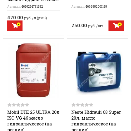
Артикул:
4650254771292
Артикул:
4606882001188
420.00
руб.
/л (дм3)
250.00
руб.
/шт
Mobil DTE 25 ULTRA 20л
Neste Hidrauli 68 Super
ISO VG 46 масло
20л. масло
гидравлическое (на
гидравлическое (на
розлив)
розлив)